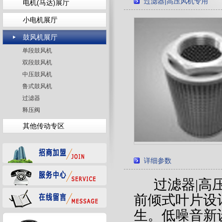
过滤器|高压风机专用
电机(马达)展厅
小电机展厅
鼓风机展厅
单段鼓风机
双段鼓风机
中压鼓风机
鲁式鼓风机
过滤器
释压阀
其他传动专区
详细参数
过滤器
|
高
前倾式叶片设
生。低噪音新