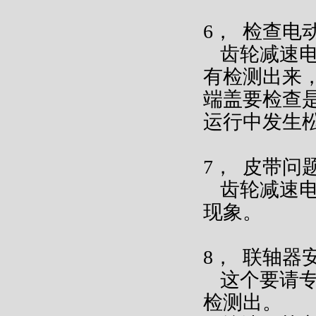
6，
检查电
齿轮减速
有检测出来
端盖要检查
运行中发生
7，
皮带问
齿轮减速
现象。
8，
联轴器
这个要请
检测出。