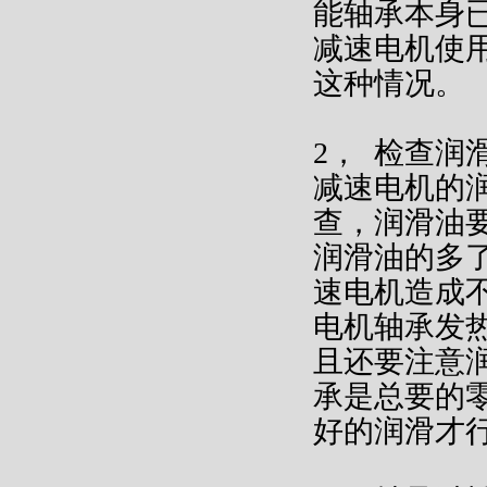
能轴承本身
减速电机使
这种情况。
2，
检查润
减速电机的
查，润滑油
润滑油的多
速电机造成
电机轴承发
且还要注意
承是总要的
好的润滑才