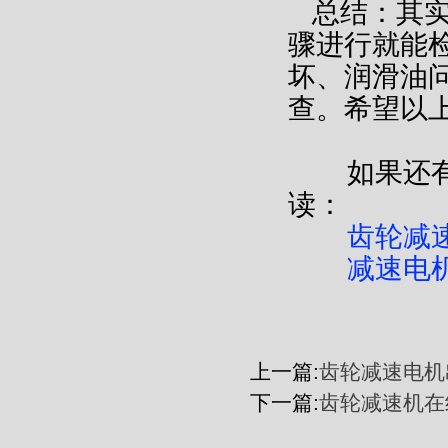
总结：其
骤进行就能
坏、润滑油
查。希望以
如果还
读：
齿轮减
减速电
上一篇:
齿轮减速电机
下一篇:
齿轮减速机在